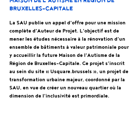
MAISON DE L’AUTISME EN RÉGION DE
BRUXELLES-CAPITALE
La SAU publie un appel d’offre pour une mission
complète d’Auteur de Projet. L’objectif est de
mener les études nécessaire à la rénovation d’un
ensemble de bâtiments à valeur patrimoniale pour
y accueillir la future Maison de l’Autisme de la
Région de Bruxelles-Capitale. Ce projet s’inscrit
au sein du site « Usquare.brussels », un projet de
transformation urbaine majeur, coordonné par la
SAU, en vue de créer un nouveau quartier où la
dimension de l’inclusivité est primordiale.
C’est une nouvelle pièce du puzzle de la rénovation
de l’ancienne caserne de l’Ecole Royale de la
Gendarmerie d’Ixelles qui s’ajoute avec ce un nouvel