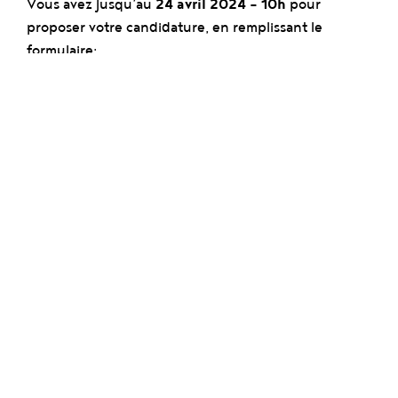
Vous avez jusqu’au
24 avril 2024 - 10h
pour
proposer votre candidature, en remplissant le
formulaire:
soit directement en ligne via le lien :
https://forms.office.com/e/xX5TSchQrB
soit sur le document téléchargeable ci-dessous
,
à
renvoyer dûment complété à l’adresse mail
suivante :
info@usquare.brussels
ou par courrier
postal à l’adresse : Société d’Aménagement
Urbain (SAU), 9 Rue de Brederode, 1000
Bruxelles.
Ce formulaire de candidature nous permettra de
bien comprendre votre projet et vos besoins liés à
votre installation sur le site pendant cette période