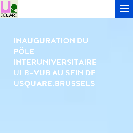
INAUGURATION DU
PÔLE
INTERUNIVERSITAIRE
ULB-VUB AU SEIN DE
USQUARE.BRUSSELS