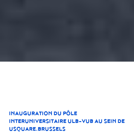
INAUGURATION DU PÔLE
INTERUNIVERSITAIRE ULB-VUB AU SEIN DE
USQUARE.BRUSSELS