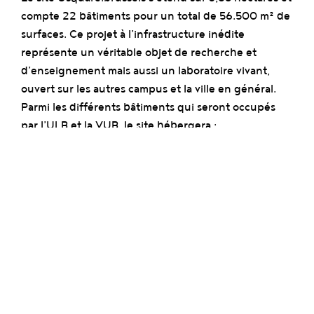
compte 22 bâtiments pour un total de 56.500 m² de
surfaces. Ce projet à l’infrastructure inédite
représente un véritable objet de recherche et
d’enseignement mais aussi un laboratoire vivant,
ouvert sur les autres campus et la ville en général.
Parmi les différents bâtiments qui seront occupés
par l’ULB et la VUB, le site hébergera :
l’Institut d’études avancées de Bruxelles
(Brussels Institute for Advanced Studies–
BrIAS
),
incubateur d’idées et de recherche se
concentrant sur le développement durable.
L’institut offre une bourse et mettra à disposition
des « BrIAS fellows » un logement pour une
durée allant jusqu’à 10 mois ;
le centre de recherche
sur les transformations