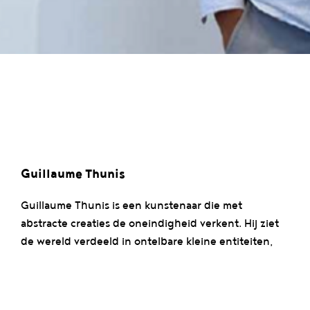
Guillaume Thunis
Guillaume Thunis is een kunstenaar die met
abstracte creaties de oneindigheid verkent. Hij ziet
de wereld verdeeld in ontelbare kleine entiteiten,
steeds talrijker, gelijkaardiger en verschillend
tegelijk, die hij weergeeft door kleine streepjes die
hij oneindig herhaalt en samenvoegt. Hoewel deze