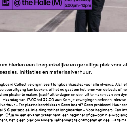
m bieden een toegankelijke en gezellige plek voor al
sessies, initiaties en materiaalverhuur.
board Collective organiseert longboardsessies voor alle niveaus. Als lie
po vooruitgang kan boeken, of het nu gaat om het leren van de basis of he
d om plezier te maken, jezelf uit te dagen en deel uit te maken van een dy
 – Maandag van 17.00 tot 22.00 uur: Kom je bewegingen oefenen, nieuwe 
alverhuur – Ter plaatse beschikbaar: Geen board? Geen probleem! Huur ee
l 5 € per sessie). Inleiding tot het longboarden – Voor beginners: Een int
n. Of je nu een ervaren skater bent, een beginner of gewoon nieuwsgierig 
ent, het is een plek om andere liefhebbers te ontmoeten en deel uit te m