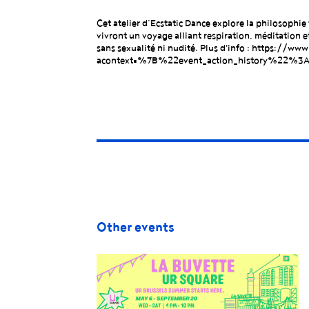
Cet atelier d’Ecstatic Dance explore la philosophie 
vivront un voyage alliant respiration, méditation et
sans sexualité ni nudité. Plus d'info : https:/
acontext=%7B%22event_action_history%2
Other events