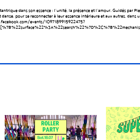
tantrique dans son essence : l’unité, la présence et l’amour. Guidés par Piey
 danse, pour se reconnecter à leur essence intérieure et aux autres, dans un
/www.facebook.com/events/1097189915922475?
2%3A[%7B%22surface%22%3A%22search%22%7D%2C%7B%22mechan